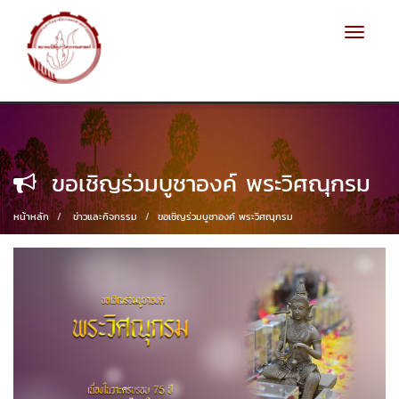
Toggle
navigat
ขอเชิญร่วมบูชาองค์ พระวิศณุกรม
หน้าหลัก
ข่าวและกิจกรรม
ขอเชิญร่วมบูชาองค์ พระวิศณุกรม