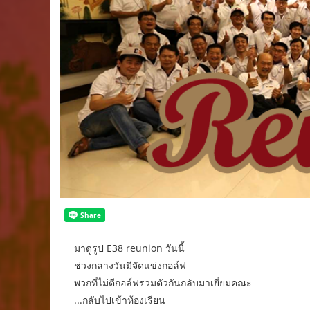
มาดูรูป E38 reunion วันนี้
ช่วงกลางวันมีจัดแข่งกอล์ฟ
พวกที่ไม่ตีกอล์ฟรวมตัวกันกลับมาเยี่ยมคณะ
...กลับไปเข้าห้องเรียน