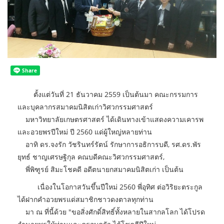
ตั้งแต่วันที่ 21 ธันวาคม 2559 เป็นต้นมา คณะกรรมการ
และบุคลากรสมาคมนิสิตเก่าวิศวกรรมศาสตร์
มหาวิทยาลัยเกษตรศาสตร์ ได้เดินทางเข้าแสดงความเคารพ
และอวยพรปีใหม่ ปี 2560 แด่ผู้ใหญ่หลายท่าน
อาทิ ดร.จงรัก วัชรินทร์รัตน์ รักษาการอธิการบดี, รศ.ดร.พัร
ยุทธ์ ชาญเศรษฐิกุล คณบดีคณะวิศวกรรมศาสตร์,
พี่พิฑูรย์ สิมะโชคดี อดีตนายกสมาคมนิสิตเก่า เป็นต้น
เนื่องในโอกาสวันขึ้นปีใหม่ 2560 พี่อุทิศ ต่อวิริยะตระกูล
ได้ฝากคำอวยพรแด่สมาชิกชาวดงตาลทุกท่าน
มา ณ ที่นี้ด้วย "ขอสิ่งศักดิ์สิทธิ์ทั้งหลายในสากลโลก ได้โปรด